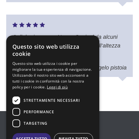
Collaboriamo con Nuova Sapi srl da alcuni
anni, servizio e materiale sempre all’altezza
Questo sito web utilizza
cookie
delle nostre aspettative .
Questo sito web utilizza i cookie per
uff. acquisti tesi michelangelo pistoia
migliorare la tua esperienza di navigazione.
Utilizzando il nostro sito web acconsenti a
tutti i cookie in conformità con la nostra
policy per i cookie.
Leggi di più
STRETTAMENTE NECESSARI
PERFORMANCE
TARGETING
ACCETTA TUTTO
RIFIUTA TUTTO