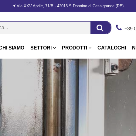
Via XXV Aprile, 71/B - 42013 S.Donnino di Casalgrande (RE)
+39 
CHI SIAMO
SETTORI
PRODOTTI
CATALOGHI
N