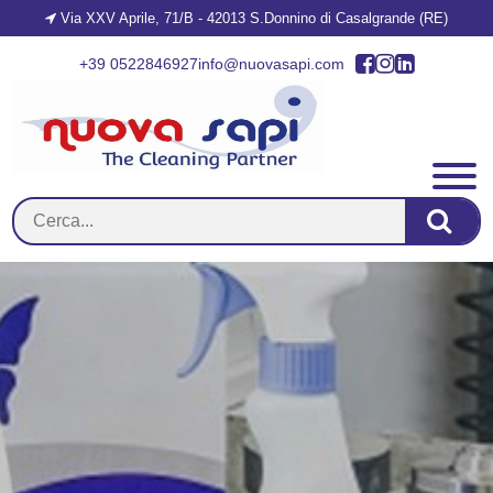
Via XXV Aprile, 71/B - 42013 S.Donnino di Casalgrande (RE)
+39 0522846927
info@nuovasapi.com