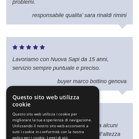
problemi.
responsabile qualita’ sara rinaldi rimini
Lavoriamo con Nuova Sapi da 15 anni,
servizio sempre puntuale e preciso.
buyer marco bottino genova
Questo sito web utilizza
cookie
Questo sito web utilizza i cookie per
migliorare la tua esperienza di navigazione.
Collaboriamo con Nuova Sapi srl da alcuni
Utilizzando il nostro sito web acconsenti a
tutti i cookie in conformità con la nostra
anni, servizio e materiale sempre all’altezza
policy per i cookie.
Leggi di più