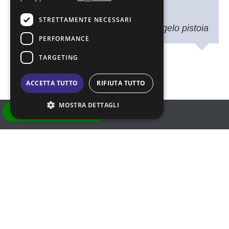
delle nostre aspettative .
STRETTAMENTE NECESSARI
uff. acquisti tesi michelangelo pistoia
PERFORMANCE
TARGETING
ACCETTA TUTTO
RIFIUTA TUTTO
MOSTRA DETTAGLI
Chiedi Informazioni
Strettamente necessari
Performance
Targeting
I cookie strettamente necessari consentono le
funzionalità principali del sito web come
l'accesso dell'utente e la gestione dell'account.
Il sito web non può essere utilizzato
+39 0522 846927
correttamente senza i cookie strettamente
necessari.